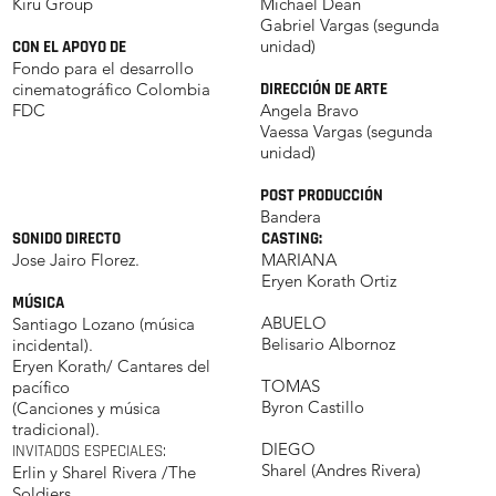
Kiru Group
Michael Dean
Gabriel Vargas (segunda
unidad)
CON EL APOYO DE
Fondo para el desarrollo
cinematográfico Colombia
DIRECCIÓN DE ARTE
FDC
Angela Bravo
Vaessa Vargas (segunda
unidad)
POST PRODUCCIÓN
Bandera
SONIDO DIRECTO
CASTING:
Jose Jairo Florez.
MARIANA
Eryen Korath Ortiz
MÚSICA
ABUELO
Santiago Lozano (música
Belisario Albornoz
incidental).
Eryen Korath/ Cantares del
TOMAS
pacífico
Byron Castillo
(Canciones y música
tradicional).
DIEGO
INVITADOS ESPECIALES:
Sharel (Andres Rivera)
Erlin y Sharel Rivera /The
Soldiers